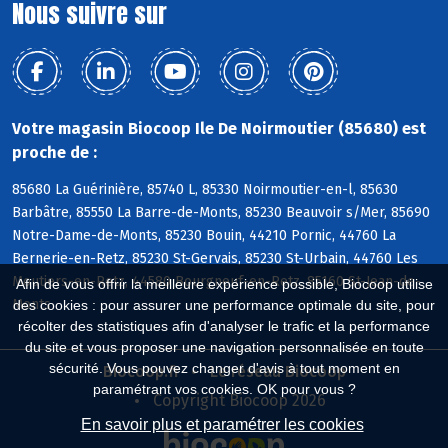
Nous suivre sur
Votre magasin Biocoop Ile De Noirmoutier (85680) est
proche de :
85680 La Guérinière, 85740 L, 85330 Noirmoutier-en-l, 85630
Barbâtre, 85550 La Barre-de-Monts, 85230 Beauvoir s/Mer, 85690
Notre-Dame-de-Monts, 85230 Bouin, 44210 Pornic, 44760 La
Bernerie-en-Retz, 85230 St-Gervais, 85230 St-Urbain, 44760 Les
Moutiers-en-Retz, 44580 Bourgneuf-en-Retz, 85160 St-Jean-de-
Afin de vous offrir la meilleure expérience possible, Biocoop utilise
Monts
des cookies : pour assurer une performance optimale du site, pour
récolter des statistiques afin d'analyser le trafic et la performance
du site et vous proposer une navigation personnalisée en toute
sécurité. Vous pouvez changer d'avis à tout moment en
Biocoop.fr
Le réseau Biocoop
paramétrant vos cookies. OK pour vous ?
Copyright Biocoop 2026
En savoir plus et paramétrer les cookies