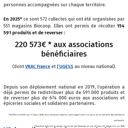
personnes
accompagnées sur chaque territoire.
En 2025*
ce sont 572 collectes qui ont été organisées par
551 magasins Biocoop. Elles ont permis de récolter
154
591 produits et de reverser :
220 573€ * aux associations
bénéficiaires
(dont
VRAC France
et
l’UGESS
au niveau national).
Depuis son déploiement national en 2019, l’opération a
déjà permis de redistribuer plus de 591 000 produits et
de reverser plus de 674 000 euros aux associations et
épiceries sociales et solidaires partenaires.
*chiffres arrêtés au 11 mars 2026, des collectes locales sont organisées en plus de la Collecte Bio Solidaire
nationale.
* Montant total de la marge reversée par Biocoop et son réseau de magasins en 2025