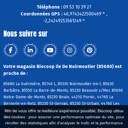
Téléphone :
09 53 10 39 27
Coordonnées GPS :
46,9743422500469 ° ,
-2,24249253561249 °
Nous suivre sur
Votre magasin Biocoop Ile De Noirmoutier (85680) est
proche de :
85680 La Guérinière, 85740 L, 85330 Noirmoutier-en-l, 85630
Barbâtre, 85550 La Barre-de-Monts, 85230 Beauvoir s/Mer, 85690
Notre-Dame-de-Monts, 85230 Bouin, 44210 Pornic, 44760 La
Bernerie-en-Retz, 85230 St-Gervais, 85230 St-Urbain, 44760 Les
Moutiers-en-Retz, 44580 Bourgneuf-en-Retz, 85160 St-Jean-de-
Afin de vous offrir la meilleure expérience possible, Biocoop utilise
Monts
des cookies : pour assurer une performance optimale du site, pour
récolter des statistiques afin d'analyser le trafic et la performance