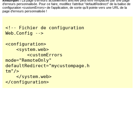
Remarques :
La page d'erreurs actuellement affichée peut être remplacée par une page
d'erreurs personnalisée. Pour ce faire, modifiez l'attribut "defaultRedirect" de la balise de
configuration <customErrors> de l'application, de sorte qu'il pointe vers une URL de la
page d'erreurs personnalisée !
<!-- Fichier de configuration 
Web.Config -->

<configuration>

    <system.web>

        <customErrors 
mode="RemoteOnly" 
defaultRedirect="mycustompage.h
tm"/>

    </system.web>

</configuration>