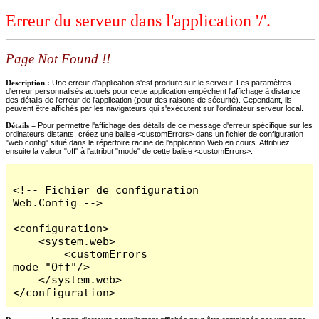
Erreur du serveur dans l'application '/'.
Page Not Found !!
Description :
Une erreur d'application s'est produite sur le serveur. Les paramètres
d'erreur personnalisés actuels pour cette application empêchent l'affichage à distance
des détails de l'erreur de l'application (pour des raisons de sécurité). Cependant, ils
peuvent être affichés par les navigateurs qui s'exécutent sur l'ordinateur serveur local.
Détails =
Pour permettre l'affichage des détails de ce message d'erreur spécifique sur les
ordinateurs distants, créez une balise <customErrors> dans un fichier de configuration
"web.config" situé dans le répertoire racine de l'application Web en cours. Attribuez
ensuite la valeur "off" à l'attribut "mode" de cette balise <customErrors>.
<!-- Fichier de configuration 
Web.Config -->

<configuration>

    <system.web>

        <customErrors 
mode="Off"/>

    </system.web>

</configuration>