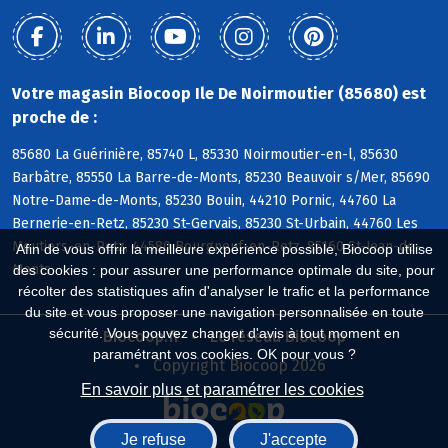
Votre magasin Biocoop Ile De Noirmoutier (85680) est
proche de :
85680 La Guérinière, 85740 L, 85330 Noirmoutier-en-l, 85630
Barbâtre, 85550 La Barre-de-Monts, 85230 Beauvoir s/Mer, 85690
Notre-Dame-de-Monts, 85230 Bouin, 44210 Pornic, 44760 La
Bernerie-en-Retz, 85230 St-Gervais, 85230 St-Urbain, 44760 Les
Moutiers-en-Retz, 44580 Bourgneuf-en-Retz, 85160 St-Jean-de-
Afin de vous offrir la meilleure expérience possible, Biocoop utilise
Monts
des cookies : pour assurer une performance optimale du site, pour
récolter des statistiques afin d'analyser le trafic et la performance
du site et vous proposer une navigation personnalisée en toute
sécurité. Vous pouvez changer d'avis à tout moment en
Biocoop.fr
Le réseau Biocoop
paramétrant vos cookies. OK pour vous ?
Copyright Biocoop 2026
En savoir plus et paramétrer les cookies
Je refuse
J'accepte