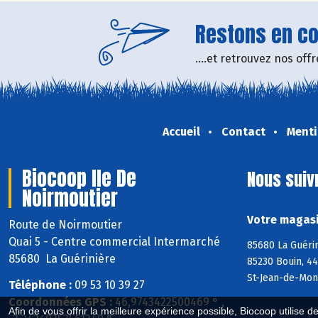
Restons en con
....et retrouvez nos of
Accueil
Contact
Menti
Biocoop Ile De
Nous suiv
Noirmoutier
Votre magasi
Route de Noirmoutier
Quai 5 - Centre commercial Intermarché
85680 La Guéri
85680 La Guérinière
85230 Bouin, 44
St-Jean-de-Mon
Téléphone :
09 53 10 39 27
Coordonnées GPS :
46,9743422500469 ° ,
Afin de vous offrir la meilleure expérience possible, Biocoop utilise d