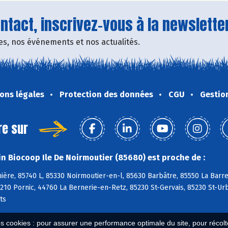
tact, inscrivez-vous à la newsletter
fres, nos événements et nos actualités.
ons légales
Protection des données
CGU
Gestio
re sur
n Biocoop Ile De Noirmoutier (85680) est proche de :
nière, 85740 L, 85330 Noirmoutier-en-l, 85630 Barbâtre, 85550 La Ba
210 Pornic, 44760 La Bernerie-en-Retz, 85230 St-Gervais, 85230 St-U
ts
es cookies : pour assurer une performance optimale du site, pour récolter