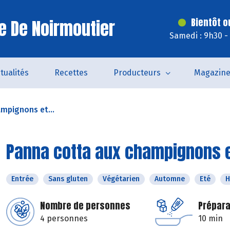
le De Noirmoutier
Bientôt o
Samedi : 9h30 -
tualités
Recettes
Producteurs
Magazin
mpignons et...
Panna cotta aux champignons 
Entrée
Sans gluten
Végétarien
Automne
Eté
H
Nombre de personnes
Prépara
4 personnes
10 min