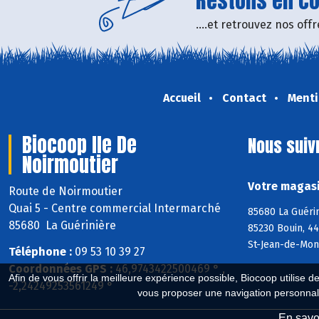
Restons en con
....et retrouvez nos of
Accueil
Contact
Menti
Biocoop Ile De
Nous suiv
Noirmoutier
Votre magasi
Route de Noirmoutier
Quai 5 - Centre commercial Intermarché
85680 La Guéri
85680 La Guérinière
85230 Bouin, 44
St-Jean-de-Mon
Téléphone :
09 53 10 39 27
Coordonnées GPS :
46,9743422500469 ° ,
Afin de vous offrir la meilleure expérience possible, Biocoop utilise d
-2,24249253561249 °
vous proposer une navigation personnal
En savoi