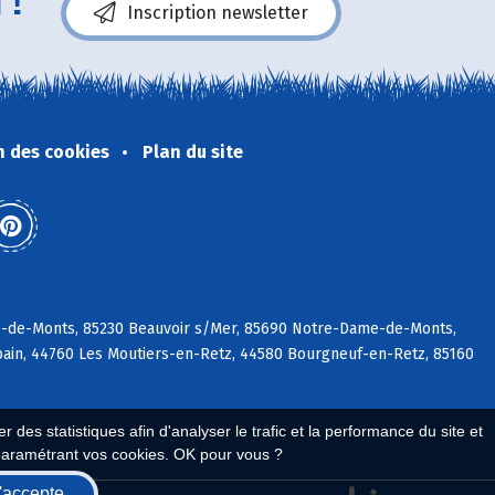
 !
Inscription newsletter
n des cookies
Plan du site
rre-de-Monts, 85230 Beauvoir s/Mer, 85690 Notre-Dame-de-Monts,
rbain, 44760 Les Moutiers-en-Retz, 44580 Bourgneuf-en-Retz, 85160
 des statistiques afin d'analyser le trafic et la performance du site et
paramétrant vos cookies. OK pour vous ?
'accepte