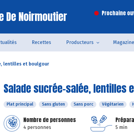
le De Noirmoutier
Prochaine ouv
tualités
Recettes
Producteurs
Magazin
, lentilles et boulgour
Salade sucrée-salée, lentilles 
Plat principal
Sans gluten
Sans porc
Végétarien
Nombre de personnes
Prépara
4 personnes
5 min