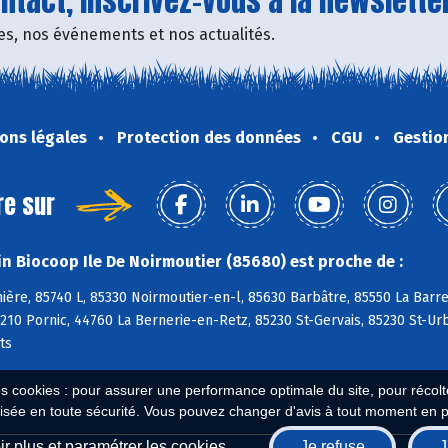
tact, inscrivez-vous à la newsletter
fres, nos événements et nos actualités.
ons légales
Protection des données
CGU
Gestio
re sur
n Biocoop Ile De Noirmoutier (85680) est proche de :
nière, 85740 L, 85330 Noirmoutier-en-l, 85630 Barbâtre, 85550 La Ba
210 Pornic, 44760 La Bernerie-en-Retz, 85230 St-Gervais, 85230 St-U
ts
es cookies : pour assurer une performance optimale du site, pour récolter
isée en toute sécurité. Vous pouvez changer d'avis à tout moment en 
r plus et paramétrer les cookies
Je refuse
J