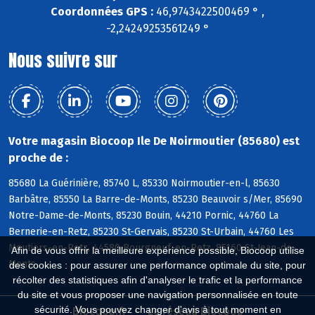
Coordonnées GPS :
46,9743422500469 ° ,
-2,24249253561249 °
Nous suivre sur
Votre magasin Biocoop Ile De Noirmoutier (85680) est
proche de :
85680 La Guérinière, 85740 L, 85330 Noirmoutier-en-l, 85630
Barbâtre, 85550 La Barre-de-Monts, 85230 Beauvoir s/Mer, 85690
Notre-Dame-de-Monts, 85230 Bouin, 44210 Pornic, 44760 La
Bernerie-en-Retz, 85230 St-Gervais, 85230 St-Urbain, 44760 Les
Moutiers-en-Retz, 44580 Bourgneuf-en-Retz, 85160 St-Jean-de-
Afin de vous offrir la meilleure expérience possible, Biocoop utilise
Monts
des cookies : pour assurer une performance optimale du site, pour
récolter des statistiques afin d'analyser le trafic et la performance
du site et vous proposer une navigation personnalisée en toute
sécurité. Vous pouvez changer d'avis à tout moment en
Biocoop.fr
Le réseau Biocoop