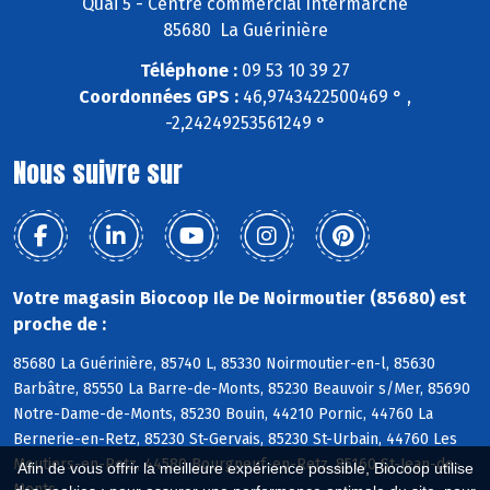
Quai 5 - Centre commercial Intermarché
85680 La Guérinière
Téléphone :
09 53 10 39 27
Coordonnées GPS :
46,9743422500469 ° ,
-2,24249253561249 °
Nous suivre sur
Votre magasin Biocoop Ile De Noirmoutier (85680) est
proche de :
85680 La Guérinière, 85740 L, 85330 Noirmoutier-en-l, 85630
Barbâtre, 85550 La Barre-de-Monts, 85230 Beauvoir s/Mer, 85690
Notre-Dame-de-Monts, 85230 Bouin, 44210 Pornic, 44760 La
Bernerie-en-Retz, 85230 St-Gervais, 85230 St-Urbain, 44760 Les
Moutiers-en-Retz, 44580 Bourgneuf-en-Retz, 85160 St-Jean-de-
Afin de vous offrir la meilleure expérience possible, Biocoop utilise
Monts