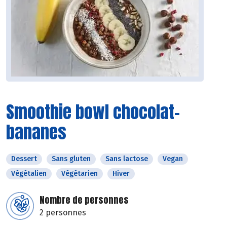
Smoothie bowl chocolat-
bananes
Dessert
Sans gluten
Sans lactose
Vegan
Végétalien
Végétarien
Hiver
Nombre de personnes
2 personnes