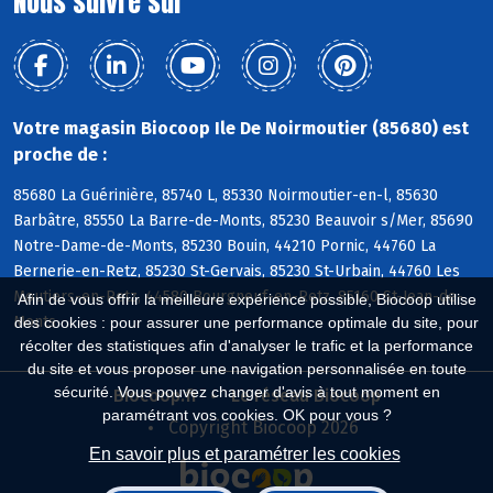
Nous suivre sur
Votre magasin Biocoop Ile De Noirmoutier (85680) est
proche de :
85680 La Guérinière, 85740 L, 85330 Noirmoutier-en-l, 85630
Barbâtre, 85550 La Barre-de-Monts, 85230 Beauvoir s/Mer, 85690
Notre-Dame-de-Monts, 85230 Bouin, 44210 Pornic, 44760 La
Bernerie-en-Retz, 85230 St-Gervais, 85230 St-Urbain, 44760 Les
Moutiers-en-Retz, 44580 Bourgneuf-en-Retz, 85160 St-Jean-de-
Afin de vous offrir la meilleure expérience possible, Biocoop utilise
Monts
des cookies : pour assurer une performance optimale du site, pour
récolter des statistiques afin d'analyser le trafic et la performance
du site et vous proposer une navigation personnalisée en toute
sécurité. Vous pouvez changer d'avis à tout moment en
Biocoop.fr
Le réseau Biocoop
paramétrant vos cookies. OK pour vous ?
Copyright Biocoop 2026
En savoir plus et paramétrer les cookies