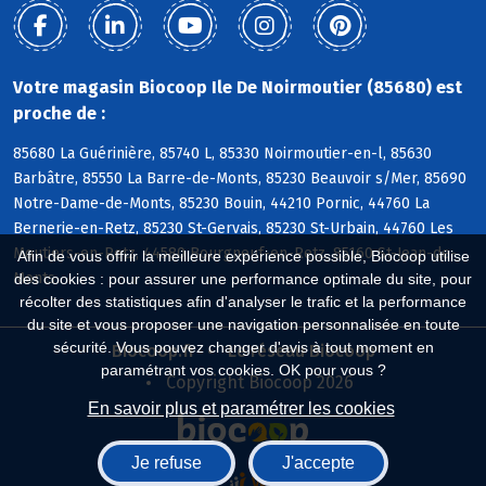
Votre magasin Biocoop Ile De Noirmoutier (85680) est
proche de :
85680 La Guérinière, 85740 L, 85330 Noirmoutier-en-l, 85630
Barbâtre, 85550 La Barre-de-Monts, 85230 Beauvoir s/Mer, 85690
Notre-Dame-de-Monts, 85230 Bouin, 44210 Pornic, 44760 La
Bernerie-en-Retz, 85230 St-Gervais, 85230 St-Urbain, 44760 Les
Moutiers-en-Retz, 44580 Bourgneuf-en-Retz, 85160 St-Jean-de-
Afin de vous offrir la meilleure expérience possible, Biocoop utilise
Monts
des cookies : pour assurer une performance optimale du site, pour
récolter des statistiques afin d'analyser le trafic et la performance
du site et vous proposer une navigation personnalisée en toute
sécurité. Vous pouvez changer d'avis à tout moment en
Biocoop.fr
Le réseau Biocoop
paramétrant vos cookies. OK pour vous ?
Copyright Biocoop 2026
En savoir plus et paramétrer les cookies
Je refuse
J'accepte
Réalisé par