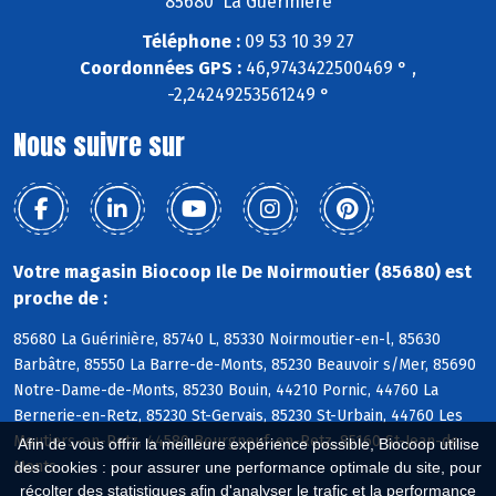
85680 La Guérinière
Téléphone :
09 53 10 39 27
Coordonnées GPS :
46,9743422500469 ° ,
-2,24249253561249 °
Nous suivre sur
Votre magasin Biocoop Ile De Noirmoutier (85680) est
proche de :
85680 La Guérinière, 85740 L, 85330 Noirmoutier-en-l, 85630
Barbâtre, 85550 La Barre-de-Monts, 85230 Beauvoir s/Mer, 85690
Notre-Dame-de-Monts, 85230 Bouin, 44210 Pornic, 44760 La
Bernerie-en-Retz, 85230 St-Gervais, 85230 St-Urbain, 44760 Les
Moutiers-en-Retz, 44580 Bourgneuf-en-Retz, 85160 St-Jean-de-
Afin de vous offrir la meilleure expérience possible, Biocoop utilise
Monts
des cookies : pour assurer une performance optimale du site, pour
récolter des statistiques afin d'analyser le trafic et la performance