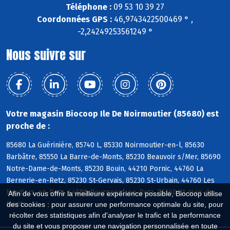
Téléphone :
09 53 10 39 27
Coordonnées GPS :
46,9743422500469 ° ,
-2,24249253561249 °
Nous suivre sur
Votre magasin Biocoop Ile De Noirmoutier (85680) est
proche de :
85680 La Guérinière, 85740 L, 85330 Noirmoutier-en-l, 85630
Barbâtre, 85550 La Barre-de-Monts, 85230 Beauvoir s/Mer, 85690
Notre-Dame-de-Monts, 85230 Bouin, 44210 Pornic, 44760 La
Bernerie-en-Retz, 85230 St-Gervais, 85230 St-Urbain, 44760 Les
Moutiers-en-Retz, 44580 Bourgneuf-en-Retz, 85160 St-Jean-de-
Afin de vous offrir la meilleure expérience possible, Biocoop utilise
Monts
des cookies : pour assurer une performance optimale du site, pour
récolter des statistiques afin d'analyser le trafic et la performance
du site et vous proposer une navigation personnalisée en toute