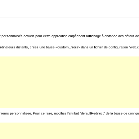
 personnalisés actuels pour cette application empêchent l'affichage à distance des détails de 
rdinateurs distants, créez une balise <customErrors> dans un fichier de configuration "web.con
urs personnalisée. Pour ce faire, modifiez l'attribut "defaultRedirect" de la balise de config