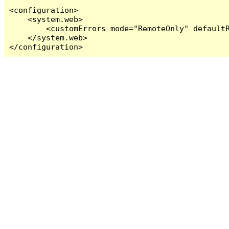
<configuration>

    <system.web>

        <customErrors mode="RemoteOnly" defaultR
    </system.web>

</configuration>