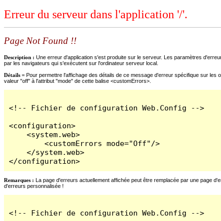
Erreur du serveur dans l'application '/'.
Page Not Found !!
Description :
Une erreur d'application s'est produite sur le serveur. Les paramètres d'erreur
par les navigateurs qui s'exécutent sur l'ordinateur serveur local.
Détails =
Pour permettre l'affichage des détails de ce message d'erreur spécifique sur les o
valeur "off" à l'attribut "mode" de cette balise <customErrors>.
<!-- Fichier de configuration Web.Config -->

<configuration>

    <system.web>

        <customErrors mode="Off"/>

    </system.web>

</configuration>
Remarques :
La page d'erreurs actuellement affichée peut être remplacée par une page d'erre
d'erreurs personnalisée !
<!-- Fichier de configuration Web.Config -->
