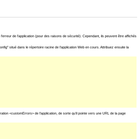
l'erreur de l'application (pour des raisons de sécurité). Cependant, ils peuvent être affichés
fig" situé dans le répertoire racine de l'application Web en cours. Attribuez ensuite la
uration <customErrors> de l'application, de sorte qu'il pointe vers une URL de la page