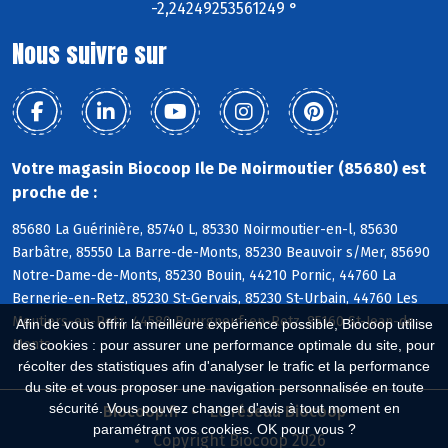
-2,24249253561249 °
Nous suivre sur
Votre magasin Biocoop Ile De Noirmoutier (85680) est
proche de :
85680 La Guérinière, 85740 L, 85330 Noirmoutier-en-l, 85630
Barbâtre, 85550 La Barre-de-Monts, 85230 Beauvoir s/Mer, 85690
Notre-Dame-de-Monts, 85230 Bouin, 44210 Pornic, 44760 La
Bernerie-en-Retz, 85230 St-Gervais, 85230 St-Urbain, 44760 Les
Moutiers-en-Retz, 44580 Bourgneuf-en-Retz, 85160 St-Jean-de-
Afin de vous offrir la meilleure expérience possible, Biocoop utilise
Monts
des cookies : pour assurer une performance optimale du site, pour
récolter des statistiques afin d'analyser le trafic et la performance
du site et vous proposer une navigation personnalisée en toute
sécurité. Vous pouvez changer d'avis à tout moment en
Biocoop.fr
Le réseau Biocoop
paramétrant vos cookies. OK pour vous ?
Copyright Biocoop 2026