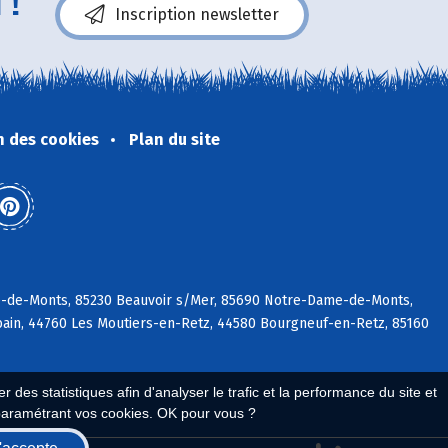
 !
Inscription newsletter
n des cookies
Plan du site
rre-de-Monts, 85230 Beauvoir s/Mer, 85690 Notre-Dame-de-Monts,
rbain, 44760 Les Moutiers-en-Retz, 44580 Bourgneuf-en-Retz, 85160
 des statistiques afin d'analyser le trafic et la performance du site et
paramétrant vos cookies. OK pour vous ?