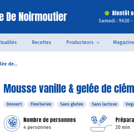
le De Noirmoutier
Bientôt o
Samedi : 9h30 -
tualités
Recettes
Producteurs
Magazin
ée de...
Mousse vanille & gelée de clé
Dessert
Flexitarien
Sans gluten
Sans lactose
Veg
Nombre de personnes
Prépara
4 personnes
20 min