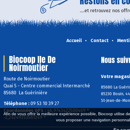
Restons en con
....et retrouvez nos of
Accueil
Contact
Menti
Biocoop Ile De
Nous suiv
Noirmoutier
Votre magasi
Route de Noirmoutier
Quai 5 - Centre commercial Intermarché
85680 La Guéri
85680 La Guérinière
85230 Bouin, 44
St-Jean-de-Mon
Téléphone :
09 53 10 39 27
Coordonnées GPS :
46,9743422500469 ° ,
Afin de vous offrir la meilleure expérience possible, Biocoop utilise d
-2,24249253561249 °
vous proposer une navigation personnal