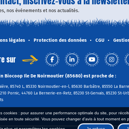
tact, inscrivez-vous à la newsletter
fres, nos événements et nos actualités.
ons légales
Protection des données
CGU
Gestio
re sur
n Biocoop Ile De Noirmoutier (85680) est proche de :
nière, 85740 L, 85330 Noirmoutier-en-l, 85630 Barbâtre, 85550 La Ba
210 Pornic, 44760 La Bernerie-en-Retz, 85230 St-Gervais, 85230 St-U
ts
es cookies : pour assurer une performance optimale du site, pour récolter
isée en toute sécurité. Vous pouvez changer d'avis à tout moment en 