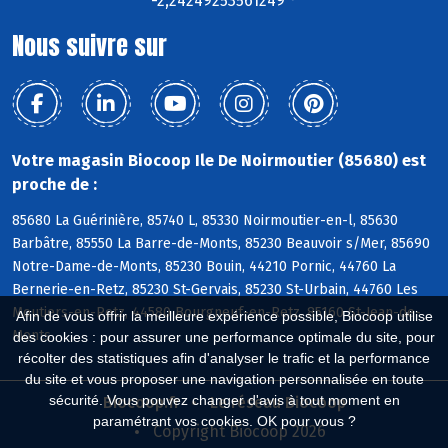
-2,24249253561249 °
Nous suivre sur
Votre magasin Biocoop Ile De Noirmoutier (85680) est
proche de :
85680 La Guérinière, 85740 L, 85330 Noirmoutier-en-l, 85630
Barbâtre, 85550 La Barre-de-Monts, 85230 Beauvoir s/Mer, 85690
Notre-Dame-de-Monts, 85230 Bouin, 44210 Pornic, 44760 La
Bernerie-en-Retz, 85230 St-Gervais, 85230 St-Urbain, 44760 Les
Moutiers-en-Retz, 44580 Bourgneuf-en-Retz, 85160 St-Jean-de-
Afin de vous offrir la meilleure expérience possible, Biocoop utilise
Monts
des cookies : pour assurer une performance optimale du site, pour
récolter des statistiques afin d'analyser le trafic et la performance
du site et vous proposer une navigation personnalisée en toute
sécurité. Vous pouvez changer d'avis à tout moment en
Biocoop.fr
Le réseau Biocoop
paramétrant vos cookies. OK pour vous ?
Copyright Biocoop 2026