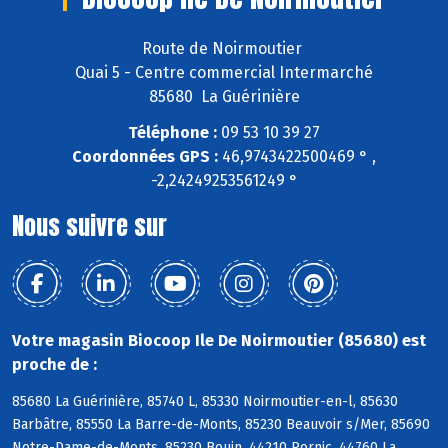
Route de Noirmoutier
Quai 5 - Centre commercial Intermarché
85680 La Guérinière
Téléphone :
09 53 10 39 27
Coordonnées GPS :
46,9743422500469 ° ,
-2,24249253561249 °
Nous suivre sur
Votre magasin Biocoop Ile De Noirmoutier (85680) est
proche de :
85680 La Guérinière, 85740 L, 85330 Noirmoutier-en-l, 85630
Barbâtre, 85550 La Barre-de-Monts, 85230 Beauvoir s/Mer, 85690
Notre-Dame-de-Monts, 85230 Bouin, 44210 Pornic, 44760 La