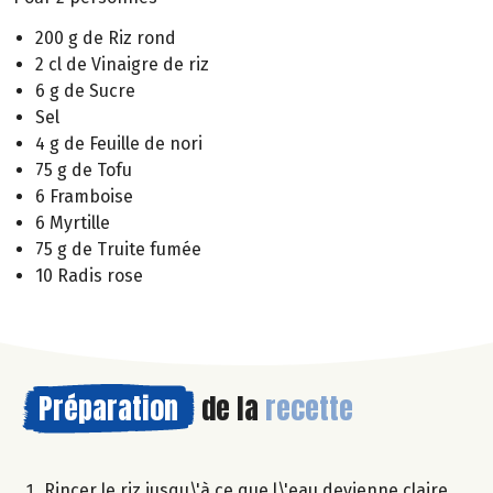
200 g de Riz rond
2 cl de Vinaigre de riz
6 g de Sucre
Sel
4 g de Feuille de nori
75 g de Tofu
6 Framboise
6 Myrtille
75 g de Truite fumée
10 Radis rose
Préparation
de la
recette
Rincer le riz jusqu\'à ce que l\'eau devienne claire,