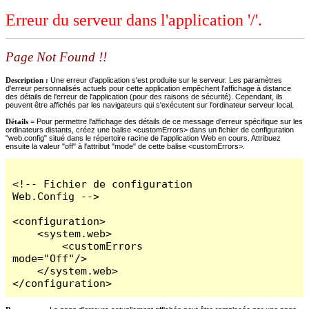
Erreur du serveur dans l'application '/'.
Page Not Found !!
Description :
Une erreur d'application s'est produite sur le serveur. Les paramètres
d'erreur personnalisés actuels pour cette application empêchent l'affichage à distance
des détails de l'erreur de l'application (pour des raisons de sécurité). Cependant, ils
peuvent être affichés par les navigateurs qui s'exécutent sur l'ordinateur serveur local.
Détails =
Pour permettre l'affichage des détails de ce message d'erreur spécifique sur les
ordinateurs distants, créez une balise <customErrors> dans un fichier de configuration
"web.config" situé dans le répertoire racine de l'application Web en cours. Attribuez
ensuite la valeur "off" à l'attribut "mode" de cette balise <customErrors>.
<!-- Fichier de configuration 
Web.Config -->

<configuration>

    <system.web>

        <customErrors 
mode="Off"/>

    </system.web>

</configuration>