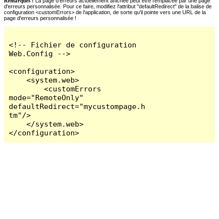
Remarques :
La page d'erreurs actuellement affichée peut être remplacée par une page
d'erreurs personnalisée. Pour ce faire, modifiez l'attribut "defaultRedirect" de la balise de
configuration <customErrors> de l'application, de sorte qu'il pointe vers une URL de la
page d'erreurs personnalisée !
<!-- Fichier de configuration 
Web.Config -->

<configuration>

    <system.web>

        <customErrors 
mode="RemoteOnly" 
defaultRedirect="mycustompage.h
tm"/>

    </system.web>

</configuration>