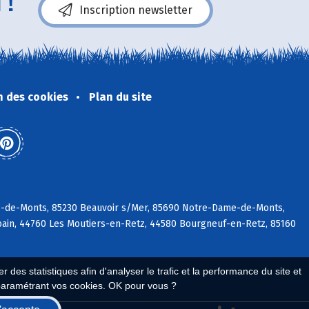
 !
Inscription newsletter
n des cookies
Plan du site
rre-de-Monts, 85230 Beauvoir s/Mer, 85690 Notre-Dame-de-Monts,
rbain, 44760 Les Moutiers-en-Retz, 44580 Bourgneuf-en-Retz, 85160
 des statistiques afin d'analyser le trafic et la performance du site et
paramétrant vos cookies. OK pour vous ?