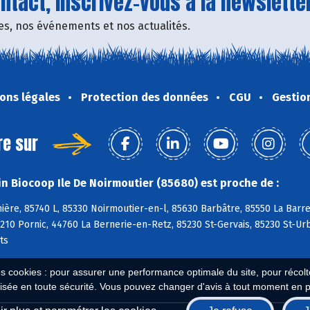
tact, inscrivez-vous à la newsletter
fres, nos événements et nos actualités.
ons légales
Protection des données
CGU
Gestio
re sur
n Biocoop Ile De Noirmoutier (85680) est proche de :
nière, 85740 L, 85330 Noirmoutier-en-l, 85630 Barbâtre, 85550 La Ba
210 Pornic, 44760 La Bernerie-en-Retz, 85230 St-Gervais, 85230 St-U
ts
es cookies : pour assurer une performance optimale du site, pour récolter
isée en toute sécurité. Vous pouvez changer d'avis à tout moment en 