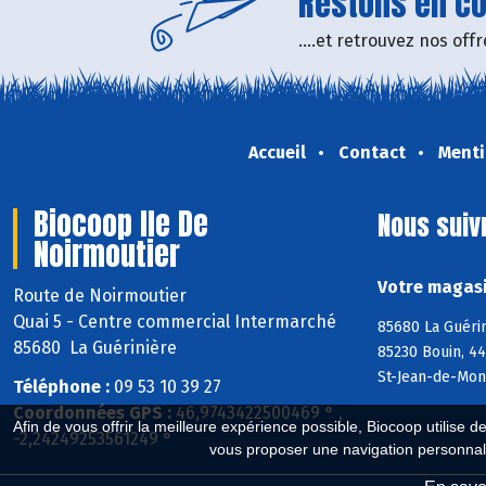
Restons en con
....et retrouvez nos of
Accueil
Contact
Menti
Biocoop Ile De
Nous suiv
Noirmoutier
Votre magasi
Route de Noirmoutier
Quai 5 - Centre commercial Intermarché
85680 La Guéri
85680 La Guérinière
85230 Bouin, 44
St-Jean-de-Mon
Téléphone :
09 53 10 39 27
Coordonnées GPS :
46,9743422500469 ° ,
Afin de vous offrir la meilleure expérience possible, Biocoop utilise d
-2,24249253561249 °
vous proposer une navigation personnal