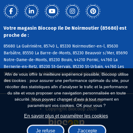
Votre magasin Biocoop Ile De Noirmoutier (85680) est
proche de :
85680 La Guérinière, 85740 L, 85330 Noirmoutier-en-l, 85630
Barbâtre, 85550 La Barre-de-Monts, 85230 Beauvoir s/Mer, 85690
Notre-Dame-de-Monts, 85230 Bouin, 44210 Pornic, 44760 La
Bernerie-en-Retz, 85230 St-Gervais, 85230 St-Urbain, 44760 Les
Moutiers-en-Retz, 44580 Bourgneuf-en-Retz, 85160 St-Jean-de-
Afin de vous offrir la meilleure expérience possible, Biocoop utilise
Monts
des cookies : pour assurer une performance optimale du site, pour
récolter des statistiques afin d'analyser le trafic et la performance
du site et vous proposer une navigation personnalisée en toute
sécurité. Vous pouvez changer d'avis à tout moment en
Biocoop.fr
Le réseau Biocoop
paramétrant vos cookies. OK pour vous ?
Copyright Biocoop 2026
En savoir plus et paramétrer les cookies
Je refuse
J'accepte