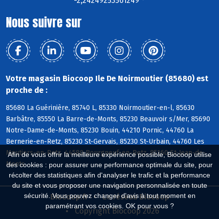
-2,24249253561249 °
Nous suivre sur
Votre magasin Biocoop Ile De Noirmoutier (85680) est
proche de :
85680 La Guérinière, 85740 L, 85330 Noirmoutier-en-l, 85630
Barbâtre, 85550 La Barre-de-Monts, 85230 Beauvoir s/Mer, 85690
Notre-Dame-de-Monts, 85230 Bouin, 44210 Pornic, 44760 La
Bernerie-en-Retz, 85230 St-Gervais, 85230 St-Urbain, 44760 Les
Moutiers-en-Retz, 44580 Bourgneuf-en-Retz, 85160 St-Jean-de-
Afin de vous offrir la meilleure expérience possible, Biocoop utilise
Monts
des cookies : pour assurer une performance optimale du site, pour
récolter des statistiques afin d'analyser le trafic et la performance
du site et vous proposer une navigation personnalisée en toute
sécurité. Vous pouvez changer d'avis à tout moment en
Biocoop.fr
Le réseau Biocoop
paramétrant vos cookies. OK pour vous ?
Copyright Biocoop 2026