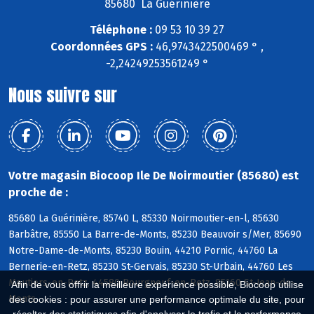
85680 La Guérinière
Téléphone :
09 53 10 39 27
Coordonnées GPS :
46,9743422500469 ° ,
-2,24249253561249 °
Nous suivre sur
Votre magasin Biocoop Ile De Noirmoutier (85680) est
proche de :
85680 La Guérinière, 85740 L, 85330 Noirmoutier-en-l, 85630
Barbâtre, 85550 La Barre-de-Monts, 85230 Beauvoir s/Mer, 85690
Notre-Dame-de-Monts, 85230 Bouin, 44210 Pornic, 44760 La
Bernerie-en-Retz, 85230 St-Gervais, 85230 St-Urbain, 44760 Les
Moutiers-en-Retz, 44580 Bourgneuf-en-Retz, 85160 St-Jean-de-
Afin de vous offrir la meilleure expérience possible, Biocoop utilise
Monts
des cookies : pour assurer une performance optimale du site, pour