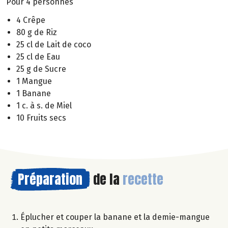
Pour 4 personnes
4 Crêpe
80 g de Riz
25 cl de Lait de coco
25 cl de Eau
25 g de Sucre
1 Mangue
1 Banane
1 c. à s. de Miel
10 Fruits secs
Préparation
de la
recette
Éplucher et couper la banane et la demie-mangue