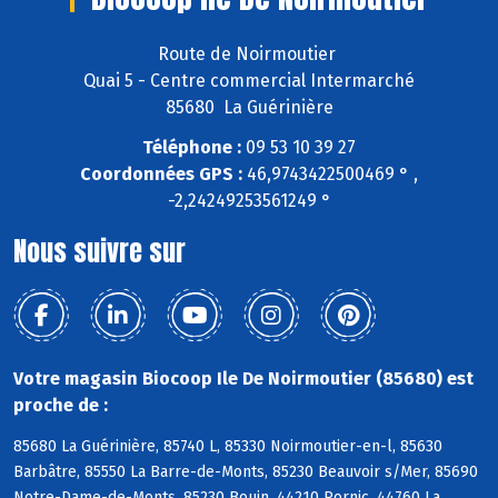
Route de Noirmoutier
Quai 5 - Centre commercial Intermarché
85680 La Guérinière
Téléphone :
09 53 10 39 27
Coordonnées GPS :
46,9743422500469 ° ,
-2,24249253561249 °
Nous suivre sur
Votre magasin Biocoop Ile De Noirmoutier (85680) est
proche de :
85680 La Guérinière, 85740 L, 85330 Noirmoutier-en-l, 85630
Barbâtre, 85550 La Barre-de-Monts, 85230 Beauvoir s/Mer, 85690
Notre-Dame-de-Monts, 85230 Bouin, 44210 Pornic, 44760 La