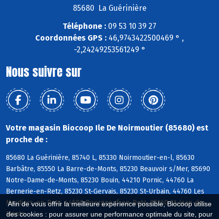
85680 La Guérinière
Téléphone :
09 53 10 39 27
Coordonnées GPS :
46,9743422500469 ° ,
-2,24249253561249 °
Nous suivre sur
Votre magasin Biocoop Ile De Noirmoutier (85680) est
proche de :
85680 La Guérinière, 85740 L, 85330 Noirmoutier-en-l, 85630
Barbâtre, 85550 La Barre-de-Monts, 85230 Beauvoir s/Mer, 85690
Notre-Dame-de-Monts, 85230 Bouin, 44210 Pornic, 44760 La
Bernerie-en-Retz, 85230 St-Gervais, 85230 St-Urbain, 44760 Les
Moutiers-en-Retz, 44580 Bourgneuf-en-Retz, 85160 St-Jean-de-
Afin de vous offrir la meilleure expérience possible, Biocoop utilise
Monts
des cookies : pour assurer une performance optimale du site, pour