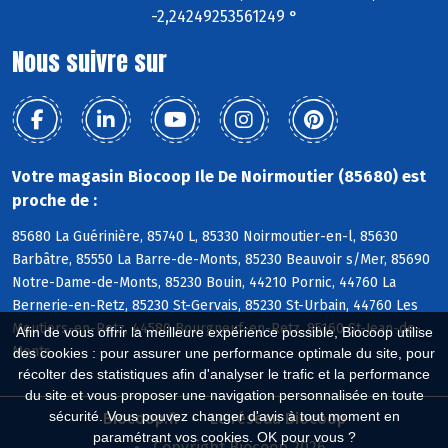
-2,24249253561249 °
Nous suivre sur
Votre magasin Biocoop Ile De Noirmoutier (85680) est
proche de :
85680 La Guérinière, 85740 L, 85330 Noirmoutier-en-l, 85630
Barbâtre, 85550 La Barre-de-Monts, 85230 Beauvoir s/Mer, 85690
Notre-Dame-de-Monts, 85230 Bouin, 44210 Pornic, 44760 La
Bernerie-en-Retz, 85230 St-Gervais, 85230 St-Urbain, 44760 Les
Moutiers-en-Retz, 44580 Bourgneuf-en-Retz, 85160 St-Jean-de-
Afin de vous offrir la meilleure expérience possible, Biocoop utilise
Monts
des cookies : pour assurer une performance optimale du site, pour
récolter des statistiques afin d'analyser le trafic et la performance
du site et vous proposer une navigation personnalisée en toute
sécurité. Vous pouvez changer d'avis à tout moment en
Biocoop.fr
Le réseau Biocoop
paramétrant vos cookies. OK pour vous ?
Copyright Biocoop 2026