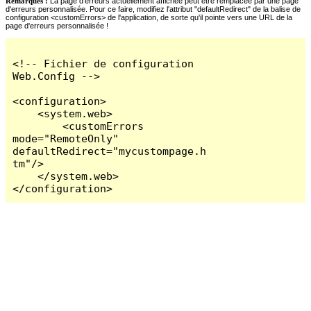
Remarques :
La page d'erreurs actuellement affichée peut être remplacée par une page
d'erreurs personnalisée. Pour ce faire, modifiez l'attribut "defaultRedirect" de la balise de
configuration <customErrors> de l'application, de sorte qu'il pointe vers une URL de la
page d'erreurs personnalisée !
<!-- Fichier de configuration 
Web.Config -->

<configuration>

    <system.web>

        <customErrors 
mode="RemoteOnly" 
defaultRedirect="mycustompage.h
tm"/>

    </system.web>

</configuration>