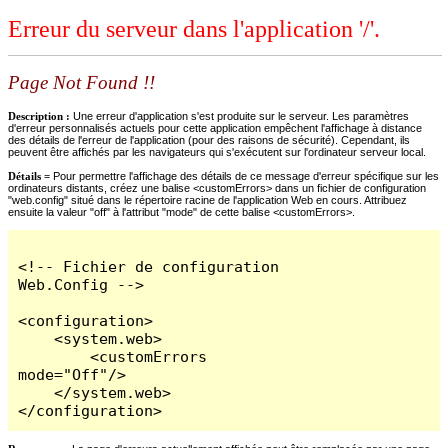
Erreur du serveur dans l'application '/'.
Page Not Found !!
Description :
Une erreur d'application s'est produite sur le serveur. Les paramètres
d'erreur personnalisés actuels pour cette application empêchent l'affichage à distance
des détails de l'erreur de l'application (pour des raisons de sécurité). Cependant, ils
peuvent être affichés par les navigateurs qui s'exécutent sur l'ordinateur serveur local.
Détails =
Pour permettre l'affichage des détails de ce message d'erreur spécifique sur les
ordinateurs distants, créez une balise <customErrors> dans un fichier de configuration
"web.config" situé dans le répertoire racine de l'application Web en cours. Attribuez
ensuite la valeur "off" à l'attribut "mode" de cette balise <customErrors>.
<!-- Fichier de configuration 
Web.Config -->

<configuration>

    <system.web>

        <customErrors 
mode="Off"/>

    </system.web>

</configuration>