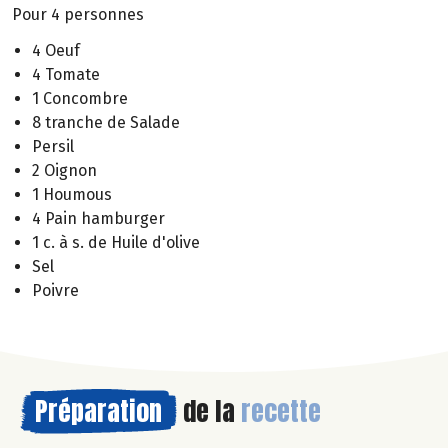
Pour 4 personnes
4 Oeuf
4 Tomate
1 Concombre
8 tranche de Salade
Persil
2 Oignon
1 Houmous
4 Pain hamburger
1 c. à s. de Huile d'olive
Sel
Poivre
Préparation
de la
recette