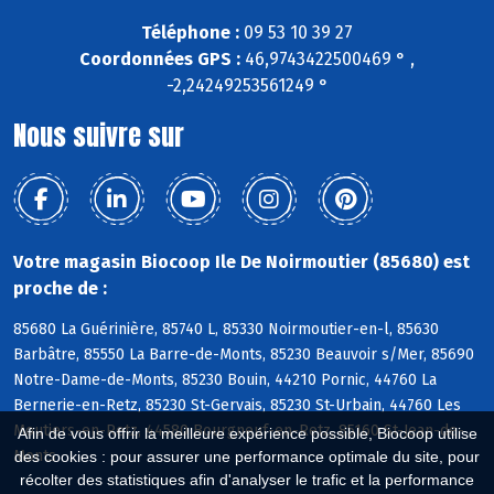
Téléphone :
09 53 10 39 27
Coordonnées GPS :
46,9743422500469 ° ,
-2,24249253561249 °
Nous suivre sur
Votre magasin Biocoop Ile De Noirmoutier (85680) est
proche de :
85680 La Guérinière, 85740 L, 85330 Noirmoutier-en-l, 85630
Barbâtre, 85550 La Barre-de-Monts, 85230 Beauvoir s/Mer, 85690
Notre-Dame-de-Monts, 85230 Bouin, 44210 Pornic, 44760 La
Bernerie-en-Retz, 85230 St-Gervais, 85230 St-Urbain, 44760 Les
Moutiers-en-Retz, 44580 Bourgneuf-en-Retz, 85160 St-Jean-de-
Afin de vous offrir la meilleure expérience possible, Biocoop utilise
Monts
des cookies : pour assurer une performance optimale du site, pour
récolter des statistiques afin d'analyser le trafic et la performance